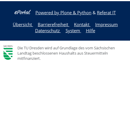
ePortal
Powered by Plone & Python
&
Referat IT
Übersicht
Barrierefreiheit
Kontakt
Impressum
Datenschutz
System
Hilfe
Die TU Dresden wird auf Grundlage des vom Sächsischen
Landtag beschlossenen Haushalts aus Steuermitteln
mitfinanziert.